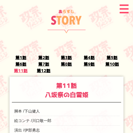
第1話
第2話
第3話
第4話
第5話
第6話
第7話
第8話
第9話
第10話
第11話
第12話
第11話
八坂祭の白雪姫
脚本 /下山健人
絵コンテ /川口敬一郎
演出 /伊部勇志