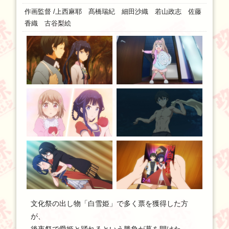
作画監督 /上西麻耶 髙橋瑞紀 細田沙織 若山政志 佐藤
香織 古谷梨絵
文化祭の出し物「白雪姫」で多く票を獲得した方
が、
後夜祭で愛姫と踊れるという勝負が幕を開けた。