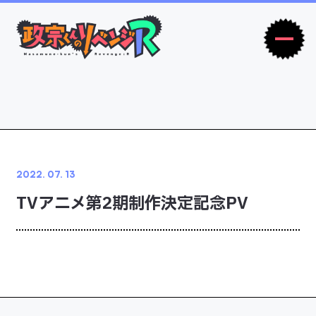
Home
News
ホーム
アニメ最新情報
OnAir
Introduction
2022. 07. 13
放送・配信情報
イントロダクション
TVアニメ第2期制作決定記念PV
Story
Character
あらすじ
登場キャラクター
Staff&Cast
Movie
スタッフ・キャスト
ムービー